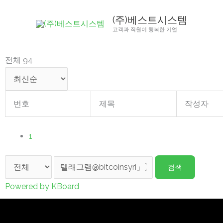
콘
(주)베스트시스템
텐
고객과 직원이 행복한 기업
츠
로
전체 94
건
너
뛰
번호
제목
작성자
기
1
검색
Powered by KBoard