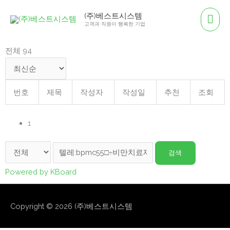
콘
메
(주)베스트시스템
텐
고객과 직원이 행복한 기업
인
츠
로
전체 94
메
건
뉴
너
뛰
번호
제목
작성자
작성일
추천
조회
기
1
검색
Powered by KBoard
Copyright © 2026
(주)베스트시스템