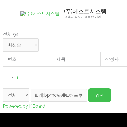
콘
(주)베스트시스템
텐
고객과 직원이 행복한 기업
츠
로
전체 94
건
너
뛰
번호
제목
작성자
기
1
검색
Powered by KBoard