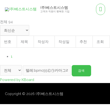
콘
메
(주)베스트시스템
텐
고객과 직원이 행복한 기업
인
츠
전체 94
로
메
건
뉴
너
번호
제목
작성자
작성일
추천
조회
뛰
기
1
검색
Powered by KBoard
Copyright © 2026
(주)베스트시스템