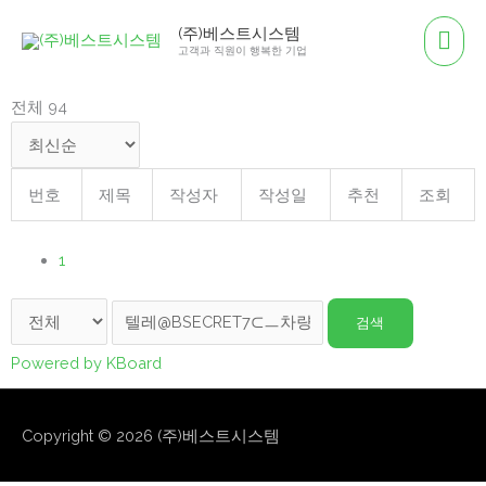
콘
메
(주)베스트시스템
텐
고객과 직원이 행복한 기업
인
츠
로
전체 94
메
건
뉴
너
뛰
번호
제목
작성자
작성일
추천
조회
기
1
검색
Powered by KBoard
Copyright © 2026
(주)베스트시스템