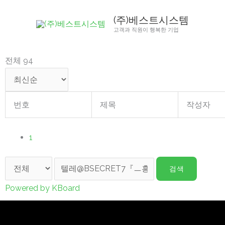
콘
(주)베스트시스템
텐
고객과 직원이 행복한 기업
츠
로
전체 94
건
너
뛰
번호
제목
작성자
기
1
검색
Powered by KBoard