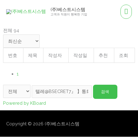
콘
메
(주)베스트시스템
텐
고객과 직원이 행복한 기업
인
츠
로
전체 94
메
건
뉴
너
뛰
번호
제목
작성자
작성일
추천
조회
기
1
검색
Powered by KBoard
Copyright © 2026
(주)베스트시스템