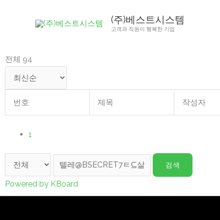
콘
(주)베스트시스템
텐
고객과 직원이 행복한 기업
츠
로
전체 94
건
너
뛰
번호
제목
작성자
기
1
검색
Powered by KBoard