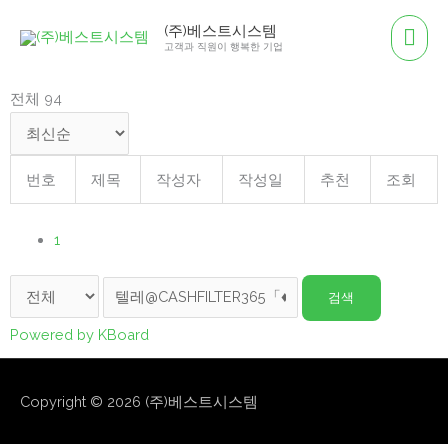
콘
메
(주)베스트시스템
텐
고객과 직원이 행복한 기업
인
츠
로
전체 94
메
건
뉴
너
뛰
번호
제목
작성자
작성일
추천
조회
기
1
검색
Powered by KBoard
Copyright © 2026
(주)베스트시스템