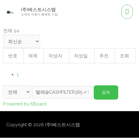
콘
메
(주)베스트시스템
텐
고객과 직원이 행복한 기업
인
츠
로
전체 94
메
건
뉴
너
뛰
번호
제목
작성자
작성일
추천
조회
기
1
검색
Powered by KBoard
Copyright © 2026
(주)베스트시스템