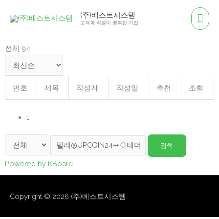
콘
메
(주)베스트시스템
텐
고객과 직원이 행복한 기업
인
츠
로
전체 94
메
건
뉴
너
뛰
번호
제목
작성자
작성일
추천
조회
기
1
검색
Powered by KBoard
Copyright © 2026
(주)베스트시스템