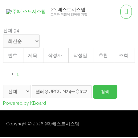
콘
메
(주)베스트시스템
텐
고객과 직원이 행복한 기업
인
츠
로
전체 94
메
건
뉴
너
뛰
번호
제목
작성자
작성일
추천
조회
기
1
검색
Powered by KBoard
Copyright © 2026
(주)베스트시스템