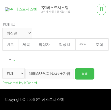
콘
메
(주)베스트시스템
텐
고객과 직원이 행복한 기업
인
츠
로
전체 94
메
건
뉴
너
뛰
번호
제목
작성자
작성일
추천
조회
기
1
검색
Powered by KBoard
Copyright © 2026
(주)베스트시스템