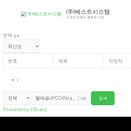
콘
(주)베스트시스템
텐
고객과 직원이 행복한 기업
츠
로
전체 94
건
너
뛰
번호
제목
작성자
기
1
검색
Powered by KBoard