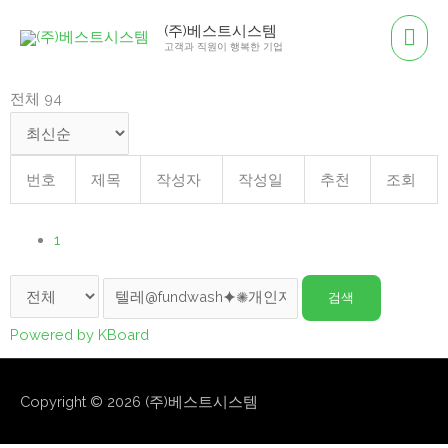
콘
메
(주)베스트시스템
텐
고객과 직원이 행복한 기업
인
츠
로
전체 94
메
건
뉴
너
뛰
번호
제목
작성자
작성일
추천
조회
기
1
검색
Powered by KBoard
Copyright © 2026
(주)베스트시스템