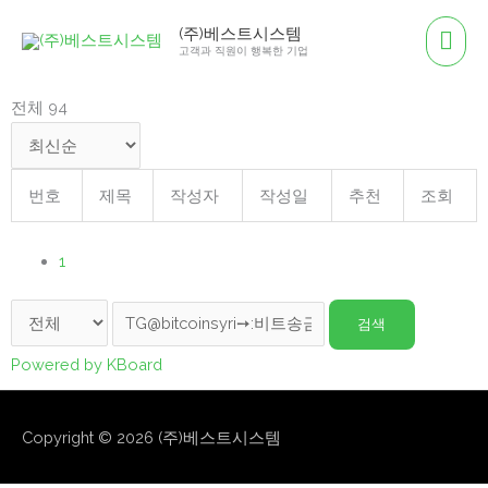
콘
메
(주)베스트시스템
텐
고객과 직원이 행복한 기업
인
츠
로
전체 94
메
건
뉴
너
뛰
번호
제목
작성자
작성일
추천
조회
기
1
검색
Powered by KBoard
Copyright © 2026
(주)베스트시스템