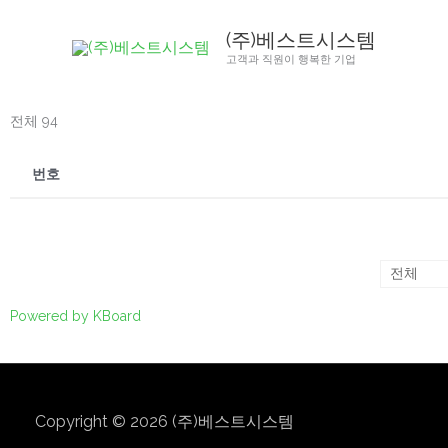
콘
(주)베스트시스템
텐
고객과 직원이 행복한 기업
츠
로
전체 94
건
너
번호
뛰
기
Powered by KBoard
Copyright © 2026
(주)베스트시스템